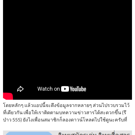
โดยหลักๆ แล้วแอปนี้จะดึงข้อมูลจากหลายๆ ส่วนไปรวบรวมไว้
ที่เดียวกัน เพื่อให้เราติดตามบทความข่าวสารได้สะดวกขึ้น (รึ
ป่าว 555) ยังไงเพื่อนสมาชิกก็ลองดาวน์โหลดไปใช้ดูนะครับที่