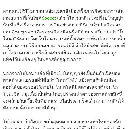
หากคุณได้มีโอกาสมาเยือนอิตาลี เมื่อเสร็จภารกิจจากการเล่น
เกมสนุกๆ ที่เว็บไซต์
Sbobet
แล้ว ก็ได้เวลากิน โดยที่โบโลญญ่า
นั้น ขึ้นชื่อเรื่องอาหารการกินอย่างมาก ที่นี่เป็นต้นกำเนิดของ
แฮมสีชมพู รสชาติอร่อยชนิดหนึ่ง หรือที่บ้านเราเรียกกันว่า “โบ
โลน่า” นั่นเอง โดยโบโลน่าของแท้ดั้งเดิมของที่นี่ คือการนำเนื้อ
หมูผ่านกรรมวิธีถนอมอาหารจนได้ที่ ทำให้มีรสชาติเค็ม เวลาที่
เราไปตามตลาด หรือห้างสรรพสินค้า มักจะเห็นโบโลน่าถูก
แพ็คไว้เป็นก้อนๆ ในพลาสติกสูญญากาศ
นอกจากโบโลน่าแล้ว ที่เมืองโบโลญญ่ายังเป็นต้นกำเนิดของ
พาสต้าแสนอร่อยที่มีชื่อว่า “โทเทโลนี” แป้งพาสต้าสีเหลือง
สอดไส้ของอร่อยไว้ภายใน โทเทโลนีมีหลายรสชาติ เช่น ผัก
โขม, ชีส, หมู, เนื้อ เป็นต้น โดยรูปร่างหน้าตาของพาสต้าชนิดนี้
จะคล้ายกับเกี๊ยวจีนที่บ้านเรา เมื่อปรุงสำเร็จแล้ว สามารถกินได้
ทั้งแบบแห้ง และแบบมีน้ำซุป
โบโลญญ่ากำลังกลายเป็นจุดหมายปลายทางแห่งใหม่ของนัก
เดินทางจากทั่วโลก เนื่องจากเป็นสถานที่ที่ไม่ได้คราคร่ำไปด้วย