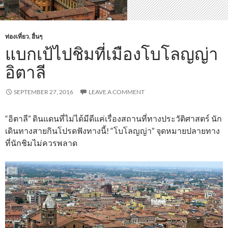
ท่องเที่ยว
,
อื่นๆ
แบกเป้ไปชิมที่เมืองโบโลญญ่า
อิตาลี
SEPTEMBER 27, 2016
LEAVE A COMMENT
“อิตาลี” ดินแดนที่ไม่ได้มีดีแค่เรื่องสถานที่ทางประวัติศาสตร์ นัก
เดินทางสายกินโปรดฟังทางนี้! “โบโลญญ่า” จุดหมายปลายทาง
ที่นักชิมไม่ควรพลาด