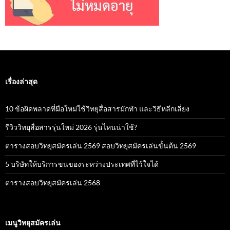
เรื่องล่าสุด
10 ข้อผิดพลาดที่มือใหม่ใช้วิทยุสื่อสารมักทำ และวิธีหลีกเลี่ยง
รีวิววิทยุสื่อสารรุ่นใหม่ 2026 รุ่นไหนน่าใช้?
ตารางสอบวิทยุสมัครเล่น 2569 สอบวิทยุสมัครเล่นขั้นต้น 2569
5 บริษัทให้บริการขนของระหว่างประเทศที่ไว้ใจได้
ตารางสอบวิทยุสมัครเล่น 2568
เมนูวิทยุสมัครเล่น