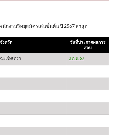
พนักงานวิทยุสมัครเล่นขั้นต้น ปี 2567 ล่าสุด
จังหวัด
วันที่ประกาศผลการ
สอบ
ฉะเชิงเทรา
3 ก.ย. 67