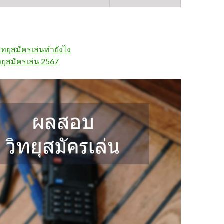
ิทยุสมัครเล่นทำยังไง
ยุสมัครเล่น 2567