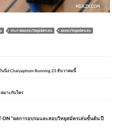
่น
ประกาศผลสอบวิทยุสมัครเล่น
ผลสอบวิทยุสมัครเล่น
n
ิรันนิ่ง Chaiyaphum Running 23 ธันวาคมนี้
 เหมาะกับใคร
N “ผลการอบรมและสอบวิทยุสมัครเล่นขั้นต้น ปี