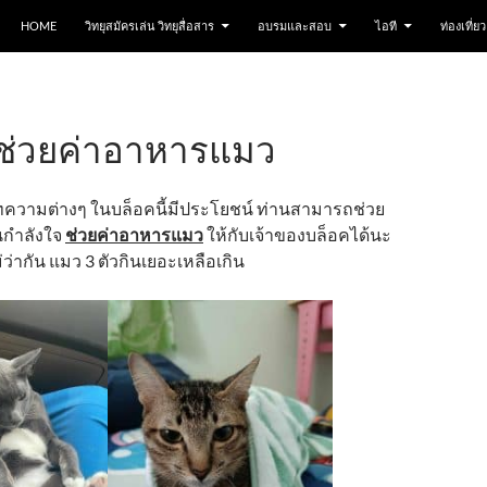
HOME
วิทยุสมัครเล่น วิทยุสื่อสาร
อบรมและสอบ
ไอที
ท่องเที่ยว
 ช่วยค่าอาหารแมว
บทความต่างๆ ในบล็อคนี้มีประโยชน์ ท่านสามารถช่วย
็นกำลังใจ
ช่วยค่าอาหารแมว
ให้กับเจ้าของบล็อคได้นะ
ม่ว่ากัน แมว 3 ตัวกินเยอะเหลือเกิน