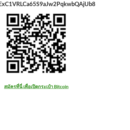
ExC1VRLCa65S9aJw2PqkwbQAjUb8
สมัครที่นี่ เพื่อเปิดกระเป๋า Bitcoin