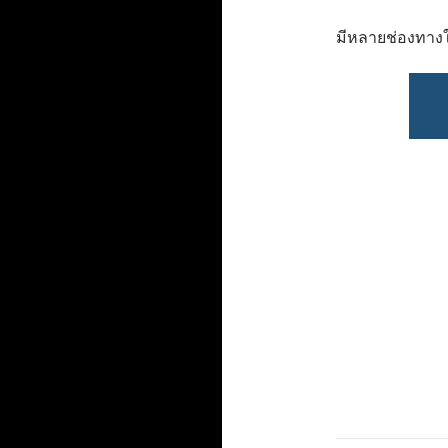
มีหลายช่องทางให