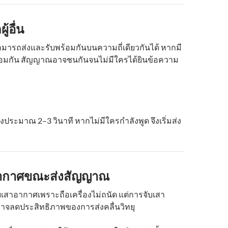
ู้อื่น
สามารถส่งและรับพร้อมกันบนความถี่เดียวกันได้ หากมี
อมกัน สัญญาณอาจชนกันจนไม่มีใครได้ยินข้อความ
งประมาณ 2–3 วินาที หากไม่มีใครกำลังพูด จึงเริ่มส่ง
าอากาศขณะส่งสัญญาณ
สาอากาศเพราะถือเครื่องไม่ถนัด แต่การจับเสา
จลดประสิทธิภาพของการส่งคลื่นวิทยุ