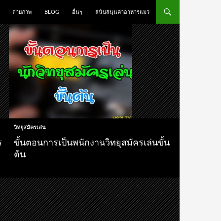
ถ่ายภาพ
BLOG
อื่นๆ
สนับสนุนค่าอาหารแมว
วิทยุสมัครเล่น
ร
ขั้นตอนการเป็นพนักงานวิทยุสมัครเล่นขั้น
ต้น