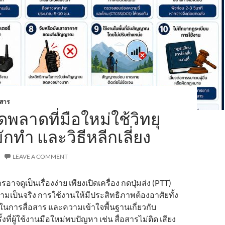
่อสาร
ดพลาดที่มือใหม่ใช้วิทยุ
ักทำ และวิธีหลีกเลี่ยง
LEAVE A COMMENT
รอาจดูเป็นเรื่องง่าย เพียงเปิดเครื่อง กดปุ่มส่ง (PTT)
ามเป็นจริง การใช้งานให้มีประสิทธิภาพต้องอาศัยทั้ง
นการสื่อสาร และความเข้าใจพื้นฐานเกี่ยวกับ
งที่ผู้ใช้งานมือใหม่พบปัญหา เช่น สื่อสารไม่ติด เสียง