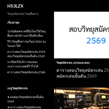
Search
HS3LZX
Skip
วิทยุสมัครเล่น วิทยุสื่อสาร
to
เรื่องล่าสุด
content
10 ข้อผิดพลาดที่มือใหม่ใช้วิทยุ
สื่อสารมักทำ และวิธีหลีกเลี่ยง
รีวิววิทยุสื่อสารรุ่นใหม่ 2026 รุ่น
ไหนน่าใช้?
ตารางสอบวิทยุสมัครเล่น 2569
สอบวิทยุสมัครเล่นขั้นต้น 2569
5 บริษัทให้บริการขนของ
วิทยุสมัครเล่น
,
อบรมและสอบ
ระหว่างประเทศที่ไว้ใจได้
ตารางสอบวิทยุสมัครเล่น 25
ตารางสอบวิทยุสมัครเล่น 2568
สมัครเล่นขั้นต้น 2569
เมนูวิทยุสมัครเล่น
➤ ผลสอบวิทยุสมัครเล่นขั้นต้น
2569
➤ ตารางสอบวิทยุสมัครเล่น