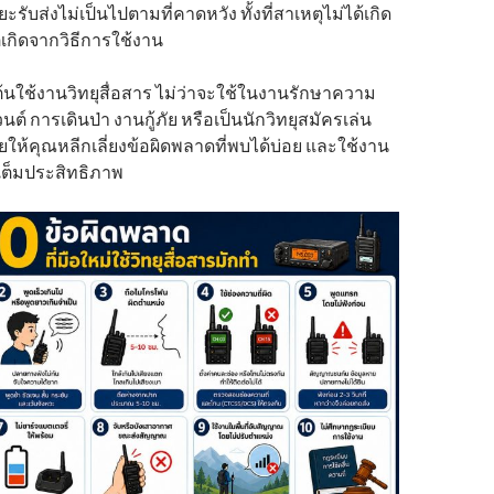
ับส่งไม่เป็นไปตามที่คาดหวัง ทั้งที่สาเหตุไม่ได้เกิด
ต่เกิดจากวิธีการใช้งาน
มต้นใช้งานวิทยุสื่อสาร ไม่ว่าจะใช้ในงานรักษาความ
ต์ การเดินป่า งานกู้ภัย หรือเป็นนักวิทยุสมัครเล่น
ให้คุณหลีกเลี่ยงข้อผิดพลาดที่พบได้บ่อย และใช้งาน
เต็มประสิทธิภาพ