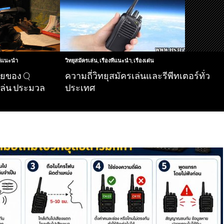
ที่แนะนำ
วิทยุสมัครเล่น
,
เรื่องที่แนะนำ
,
เรื่องเด่น
ายของ Q
ความถี่วิทยุสมัครเล่นและรีพีทเตอร์ทั่ว
เล่น ประมวล
ประเทศ