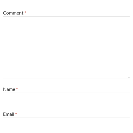
Comment
*
Name
*
Email
*