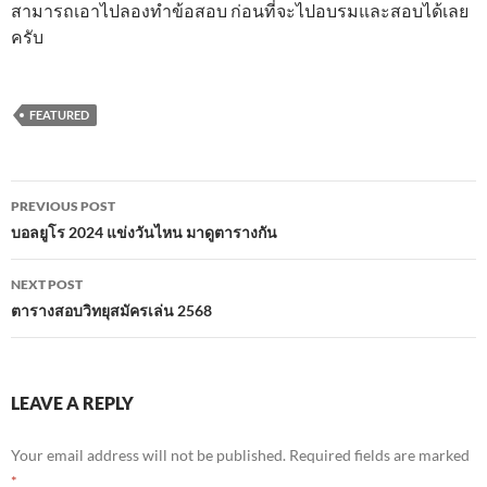
สามารถเอาไปลองทำข้อสอบ ก่อนที่จะไปอบรมและสอบได้เลย
ครับ
FEATURED
Post
PREVIOUS POST
navigation
บอลยูโร 2024 แข่งวันไหน มาดูตารางกัน
NEXT POST
ตารางสอบวิทยุสมัครเล่น 2568
LEAVE A REPLY
Your email address will not be published.
Required fields are marked
*