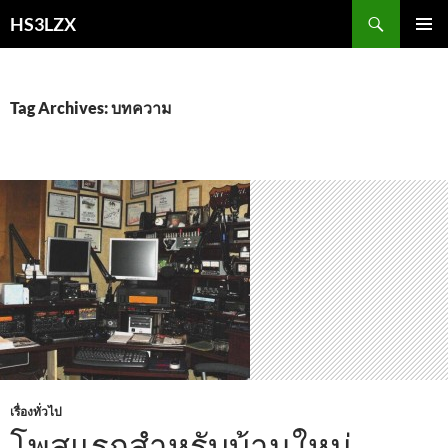
Skip
Search
HS3LZX
to
PRIMAR
content
MENU
Tag Archives: บทความ
เรื่องทั่วไป
โพสแรกสำหรับบ้านใหม่