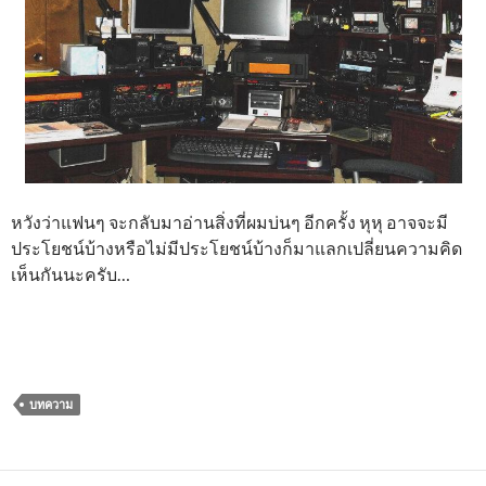
หวังว่าแฟนๆ จะกลับมาอ่านสิ่งที่ผมบ่นๆ อีกครั้ง หุหุ อาจจะมี
ประโยชน์บ้างหรือไม่มีประโยชน์บ้างก็มาแลกเปลี่ยนความคิด
เห็นกันนะครับ…
บทความ