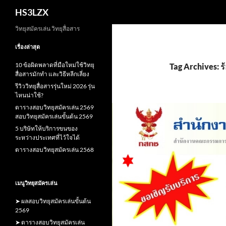
Search
HS3LZX
Skip
วิทยุสมัครเล่น วิทยุสื่อสาร
to
เรื่องล่าสุด
content
10 ข้อผิดพลาดที่มือใหม่ใช้วิทยุ
Tag Archives: ร้
สื่อสารมักทำ และวิธีหลีกเลี่ยง
รีวิววิทยุสื่อสารรุ่นใหม่ 2026 รุ่น
ไหนน่าใช้?
ตารางสอบวิทยุสมัครเล่น 2569
สอบวิทยุสมัครเล่นขั้นต้น 2569
5 บริษัทให้บริการขนของ
ระหว่างประเทศที่ไว้ใจได้
ตารางสอบวิทยุสมัครเล่น 2568
เมนูวิทยุสมัครเล่น
➤ ผลสอบวิทยุสมัครเล่นขั้นต้น
2569
➤ ตารางสอบวิทยุสมัครเล่น