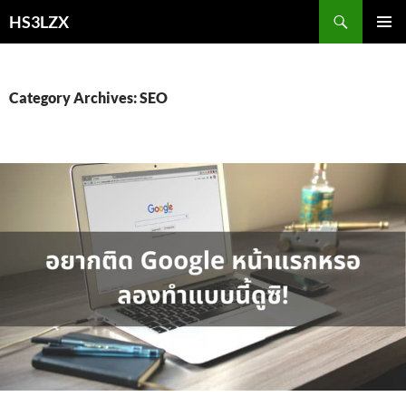
Skip
Search
HS3LZX
to
PRIMAR
content
MENU
Category Archives: SEO