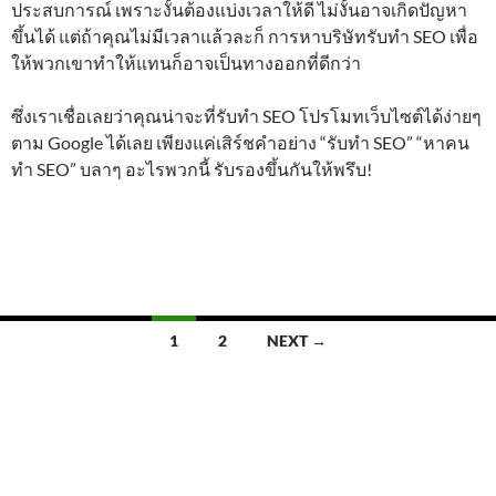
ประสบการณ์ เพราะงั้นต้องแบ่งเวลาให้ดี ไม่งั้นอาจเกิดปัญหา
ขึ้นได้ แต่ถ้าคุณไม่มีเวลาแล้วละก็ การหาบริษัทรับทำ SEO เพื่อ
ให้พวกเขาทำให้แทนก็อาจเป็นทางออกที่ดีกว่า
ซึ่งเราเชื่อเลยว่าคุณน่าจะที่รับทำ SEO โปรโมทเว็บไซต์ได้ง่ายๆ
ตาม Google ได้เลย เพียงแค่เสิร์ชคำอย่าง “รับทำ SEO” “หาคน
ทำ SEO” บลาๆ อะไรพวกนี้ รับรองขึ้นกันให้พรึบ!
Posts
1
2
NEXT →
navigation