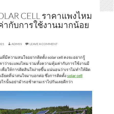
ง SOLAR CELL ราคาแพงไหม
มค่ากับการใช้งานมากน้อย
021
ADMIN
LEAVE A COMMENT
นที่มีความสนใจอยากติดตั้ง solar cell คงจะอยากรู้
คาว่าจะแพงไหม รวมทั้งความคุ้มค่ากับการใช้งานมี
เพื่อให้การติดสินใจง่ายขึ้น แน่นอนว่าเราไม่ทำให้ผิด
อียดที่น่าสนใจมาบอกต่อ ซึ่งการติดตั้ง
solar cell
งไรนั้นอย่ามัวรอช้าตามเราไปกันเลยดีกว่า