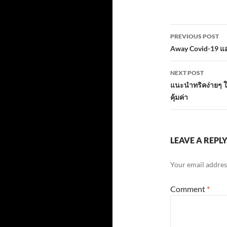
Post
PREVIOUS POST
navigatio
Away Covid-19 แอ
NEXT POST
แนะนำทริคง่ายๆ ใน
คุ้มค่า
LEAVE A REPL
Your email address
Comment
*