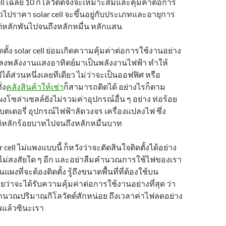
 cell เฉลี่ย 10 กิโลวัตต์จึงจะเหมาะสมและคุ้มค่าต่อการ
่วไปราคา solar cell จะขึ้นอยู่กับประเภทและอายุการ
แต่หลักพันไปจนถึงหลักหมื่น หลักแสน
ตั้ง solar cell ย่อมเกิดความคุ้มค่าต่อการใช้งานอย่าง
งพลังงานแสงอาทิตย์มาเป็นพลังงานไฟฟ้า ทำให้
ด้ส่วนหนึ่งเลยทีเดียว ไม่ว่าจะเป็นออฟฟิศ หรือ
่ง
คลังสินค้าให้เช่า
ก็สามารถติดได้ อย่างไรก็ตาม
โซล่าเซลล์ยังไม่รวมค่าอุปกรณ์อื่น ๆ อย่าง ท่อร้อย
ตเตอรี่ อุปกรณ์ไฟฟ้าลัดวงจร เครื่องแปลงไฟ ซึ่ง
แต่หลักร้อยบาทไปจนถึงหลักหมื่นบาท
lar cell ไม่แพงแบบนี้ ก็หวังว่าจะตัดสินใจติดตั้งได้อย่าง
เล ไม่สงสัยใด ๆ อีก และอย่าลืมคำนวณการใช้ไฟของเรา
วนแผงที่จะต้องติดตั้ง รู้ถึงขนาดพื้นที่ที่ต้องใช้บน
ยว่าจะได้รับความคุ้มค่าต่อการใช้งานอย่างที่สุด ว่า
ำนวณปริมาณกิโลวัตต์สักหน่อย ถึงเวลาค่าไฟลดอย่าง
พแล้วซินะเรา