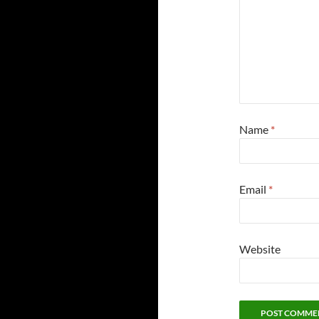
Name
*
Email
*
Website