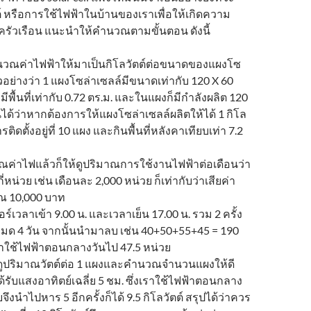
ต์ หรือการใช้ไฟฟ้าในบ้านของเราเพื่อให้เกิดความ
ครัวเรือน แนะนำให้คำนวณตามขั้นตอน ดังนี้
คำนวณค่าไฟฟ้าให้มาเป็นกิโลวัตต์ต่อขนาดของแผงโซ
ัวอย่างว่า 1 แผงโซล่าเซลล์มีขนาดเท่ากับ 120 X 60
ีพื้นที่เท่ากับ 0.72 ตร.ม. และในแผงก็มีกำลังผลิต 120
็นได้ว่าหากต้องการให้แผงโซล่าเซลล์ผลิตให้ได้ 1 กิโล
รติดตั้งอยู่ที่ 10 แผง และกินพื้นที่หลังคาเทียบเท่า 7.2
ณค่าไฟแล้วก็ให้ดูปริมาณการใช้งานไฟฟ้าต่อเดือนว่า
ี่หน่วย เช่น เดือนละ 2,000 หน่วย ก็เท่ากับว่าเสียค่า
ณ 10,000 บาท
ร์เวลาเข้า 9.00 น. และเวลาเย็น 17.00 น. รวม 2 ครั้ง
งหมด 4 วัน จากนั้นนำมาลบ เช่น 40+50+55+45 = 190
่าใช้ไฟฟ้าตอนกลางวันไป 47.5 หน่วย
ห้ดูปริมาณวัตต์ต่อ 1 แผงและคำนวณจำนวนแผงให้ดี
ด้รับแสงอาทิตย์เฉลี่ย 5 ชม. ซึ่งเราใช้ไฟฟ้าตอนกลาง
ยจึงนำไปหาร 5 อีกครั้งก็ได้ 9.5 กิโลวัตต์ สรุปได้ว่าควร