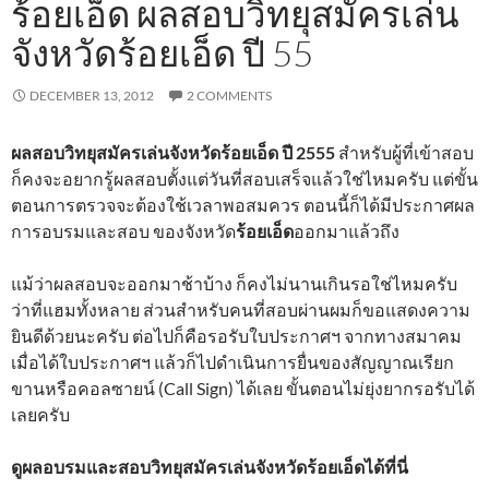
ร้อยเอ็ด ผลสอบวิทยุสมัครเล่น
จังหวัดร้อยเอ็ด ปี 55
DECEMBER 13, 2012
2 COMMENTS
ผลสอบวิทยุสมัครเล่นจังหวัดร้อยเอ็ด ปี 2555
สำหรับผู้ที่เข้าสอบ
ก็คงจะอยากรู้ผลสอบตั้งแต่วันที่สอบเสร็จแล้วใช่ไหมครับ แต่ขั้น
ตอนการตรวจจะต้องใช้เวลาพอสมควร ตอนนี้ก็ได้มีประกาศผล
การอบรมและสอบ ของจังหวัด
ร้อยเอ็ด
ออกมาแล้วถึง
แม้ว่าผลสอบจะออกมาช้าบ้าง ก็คงไม่นานเกินรอใช่ไหมครับ
ว่าที่แฮมทั้งหลาย ส่วนสำหรับคนที่สอบผ่านผมก็ขอแสดงความ
ยินดีด้วยนะครับ ต่อไปก็คือรอรับใบประกาศฯ จากทางสมาคม
เมื่อได้ใบประกาศฯ แล้วก็ไปดำเนินการยื่นของสัญญาณเรียก
ขานหรือคอลซายน์ (Call Sign) ได้เลย ขั้นตอนไม่ยุ่งยากรอรับได้
เลยครับ
ดูผลอบรมและสอบวิทยุสมัครเล่นจังหวัดร้อยเอ็ดได้ที่นี่