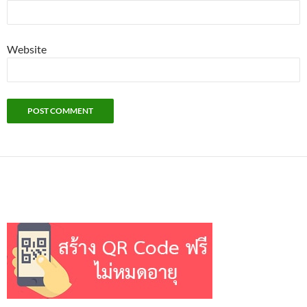
Website