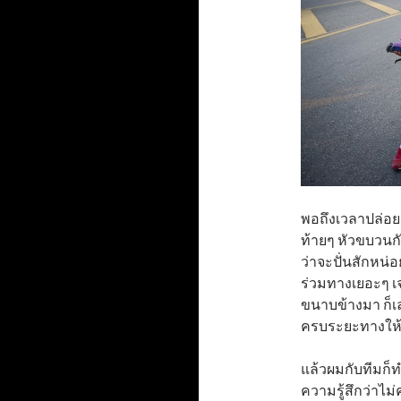
พอถึงเวลาปล่อยต
ท้ายๆ หัวขบวนก
ว่าจะปั่นสักหน่
ร่วมทางเยอะๆ เจ
ขนาบข้างมา ก็เล
ครบระยะทางให้
แล้วผมกับทีมก็
ความรู้สึกว่าไม