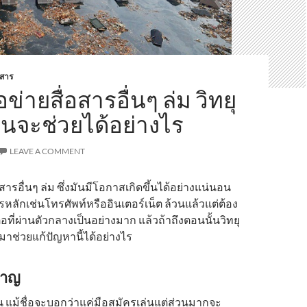
่อสาร
ือข่ายสื่อสารอื่นๆ ล่ม วิทยุ
่นจะช่วยได้อย่างไร
LEAVE A COMMENT
่อสารอื่นๆ ล่ม ซึ่งมันมีโอกาสเกิดขึ้นได้อย่างแน่นอน
หลักเช่นโทรศัพท์หรืออินเตอร์เน็ต ล้วนแล้วแต่ต้อง
อที่ผ่านตัวกลางเป็นอย่างมาก แล้วถ้าถึงตอนนั้นวิทยุ
มาช่วยแก้ปัญหานี้ได้อย่างไร
นาญ
่น แม้ชื่อจะบอกว่าแค่มือสมัครเล่นแต่ส่วนมากจะ