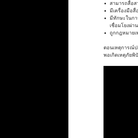
สามารถสื่อส
มีเครื่องมือ
มีทักษะในการ
เชื่อมโยงผ่า
ถูกกฎหมายเพ
ตอนเหตุการณ์ปกต
พอเกิดเหตุภัยพ