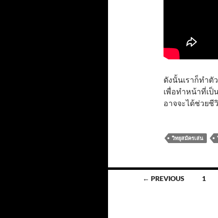
ดังนั้นเราก็ทำต
เพื่อทำหน้าที่เป็
อาจจะได้ช่วยชีวิ
วิทยุสมัครเล่น
Posts
← PREVIOUS
1
navigation