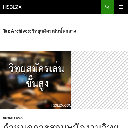
Skip
Search
HS3LZX
to
PRIMAR
content
MENU
Tag Archives: วิทยุสมัครเล่นขั้นกลาง
อบรมและสอบ
กำหนดการสอบพนักงานวิทยุ