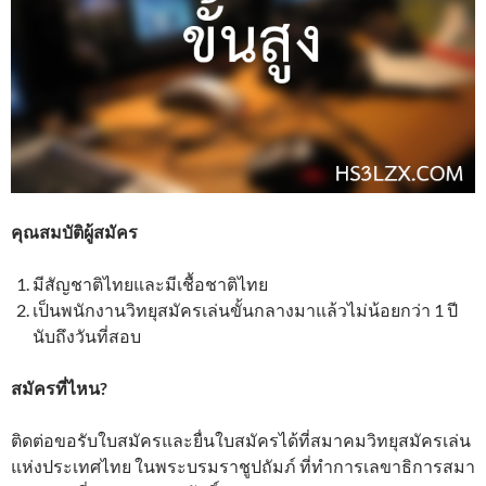
คุณสมบัติผู้สมัคร
มีสัญชาติไทยและมีเชื้อชาติไทย
เป็นพนักงานวิทยุสมัครเล่นขั้นกลางมาแล้วไม่น้อยกว่า 1 ปี
นับถึงวันที่สอบ
สมัครที่ไหน?
ติดต่อขอรับใบสมัครและยื่นใบสมัครได้ที่สมาคมวิทยุสมัครเล่น
แห่งประเทศไทย ในพระบรมราชูปถัมภ์ ที่ทำการเลขาธิการสมา