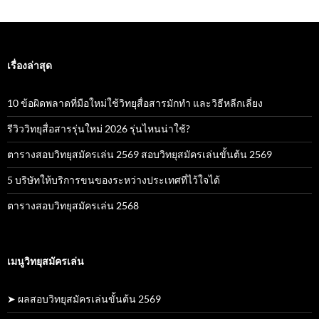
เรื่องล่าสุด
10 ข้อผิดพลาดที่มือใหม่ใช้วิทยุสื่อสารมักทำ และวิธีหลีกเลี่ยง
รีวิววิทยุสื่อสารรุ่นใหม่ 2026 รุ่นไหนน่าใช้?
ตารางสอบวิทยุสมัครเล่น 2569 สอบวิทยุสมัครเล่นขั้นต้น 2569
5 บริษัทให้บริการขนของระหว่างประเทศที่ไว้ใจได้
ตารางสอบวิทยุสมัครเล่น 2568
เมนูวิทยุสมัครเล่น
➤ ผลสอบวิทยุสมัครเล่นขั้นต้น 2569