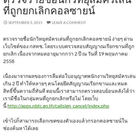
ที่ถูกยกเลิกคอลซายน์
SEPTEMBER 3, 2015
LEAVE A COMMENT
ตรวจรายชื่อนักวิทยุสมัครเล่นที่ถูกยกเลิกคอลซายน์ ง่ายๆ ผ่าน
เว็บไซต์ของ กสทช. โดยระบบตรวจสอบสัญญาณเรียกขานที่ถูก
ยกเลิก เนื่องจากหมดอายุมากกว่า 2 ปี ณ วันที่ 19 พฤษภาคม
2558
เนื่องมาจากผลของการลืมต่อใบอนุญาตพนักงานวิทยุสมัครเล่น
เกิน 2 ปี ทำให้หลายๆ คนโดยยึดสัญญาณเรียกขานและหมด
สิทธิ์ขึ้นความถี่ทันที ตอนนี้เราสามารถตรวจสอบย้อนหลังได้ว่า
เรามีชื่อในกลุ่มคนที่ถูกยกเลิกหรือไม่ โดยเว็บ
นี้
http://apps.nbtc.go.th/callsign_cancel/index.php
เข้าไปก็สามารถเลือกเขตของตัวเองแล้วกรอกคอลซายน์ใน
ช่องค้นหาได้เลย