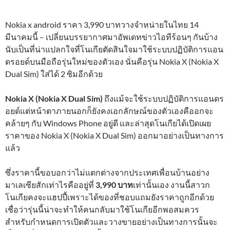
Nokia x android ราคา 3,990 บาทวางจำหน่ายในไทย 14
มีนาคมนี้ – เปลี่ยนบรรยากาศมาอัพเดทข่าวไอทีร้อนๆ กันบ้าง
นับเป็นที่น่าแปลกใจที่โนเกียตัดสินใจมาใช้ระบบปฏิบัติการแอน
ดรอยด์บนมือถือรุ่นใหม่ของตัวเอง นั่นคือรุ่น Nokia X (Nokia X
Dual Sim) ใส่ได้ 2 ซิมอีกด้วย
Nokia X (Nokia X Dual Sim)
ถึงแม้จะใช้ระบบปฏิบัติการแอนดร
อยด์แต่หน้าตาภายนอกก็ยังคงเอกลักษณ์ของตัวเองคืออกจะ
คล้ายๆ กับ Windows Phone อยู่ดี และล่าสุดโนเกียได้เปิด
เผย
ราคาของ Nokia X (Nokia X Dual Sim) ออกมาอย่างเป็นทางการ
แล้ว
ซึ่งราคานี้ขอบอกว่าไม่แตกต่างจากประเทศเพื่อนบ้านอย่าง
มาเลเซียสักเท่าไรคืออยู่ที่
3,990 บาท
เท่านั้นเอง งานนี้สาวก
โนเกียคงจะแฮปปี้เพราะได้ของที่ชอบแถมยังราคาถูกอีกด้วย
เชื่อว่ารุ่นนี้น่าจะทำให้คนกลับมาใช้โนเกียอีกพอสมควร
สำหรับกำหนดการเปิดตัวและวางขายอย่างเป็นทางการนั้นจะ