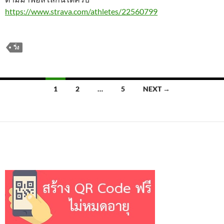
https://www.strava.com/athletes/22560799
วิ่ง
Posts
1
2
…
5
NEXT →
navigation