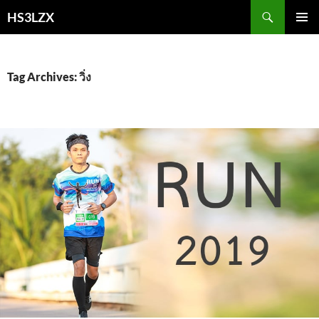
Skip
Search
HS3LZX
to
PRIMAR
content
MENU
Tag Archives: วิ่ง