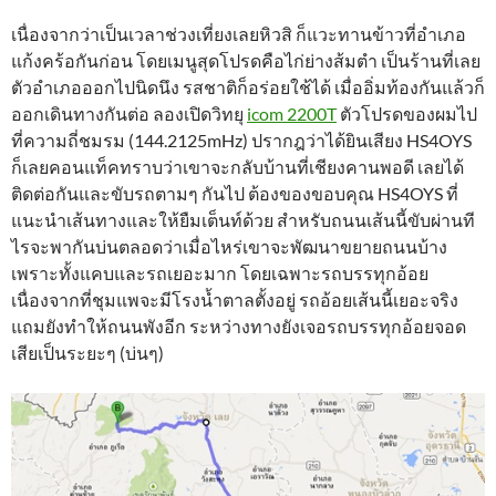
เนื่องจากว่าเป็นเวลาช่วงเที่ยงเลยหิวสิ ก็แวะทานข้าวที่อำเภอ
แก้งคร้อกันก่อน โดยเมนูสุดโปรดคือไก่ย่างส้มตำ เป็นร้านที่เลย
ตัวอำเภอออกไปนิดนึง รสชาติก็อร่อยใช้ได้ เมื่ออิ่มท้องกันแล้วก็
ออกเดินทางกันต่อ ลองเปิดวิทยุ
icom
2200T
ตัวโปรดของผมไป
ที่ความถี่ชมรม (144.2125mHz) ปรากฎว่าได้ยินเสียง HS4OYS
ก็เลยคอนแท็คทราบว่าเขาจะกลับบ้านที่เชียงคานพอดี เลยได้
ติดต่อกันและขับรถตามๆ กันไป ต้องของขอบคุณ HS4OYS ที่
แนะนำเส้นทางและให้ยืมเต็นท์ด้วย สำหรับถนนเส้นนี้ขับผ่านที
ไรจะพากันบ่นตลอดว่าเมื่อไหร่เขาจะพัฒนาขยายถนนบ้าง
เพราะทั้งแคบและรถเยอะมาก โดยเฉพาะรถบรรทุกอ้อย
เนื่องจากที่ชุมแพจะมีโรงน้ำตาลตั้งอยู่ รถอ้อยเส้นนี้เยอะจริง
แถมยังทำให้ถนนพังอีก ระหว่างทางยังเจอรถบรรทุกอ้อยจอด
เสียเป็นระยะๆ (บ่นๆ)