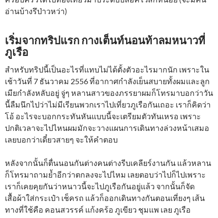
อ่านบ้างรึป่าวหว่า)
เริ่มจากทริปแรก กางเต็นท์นอนท้าลมหนาวที่
ภูเรือ
สำหรับทริปนี้เป็นอะไรที่แทบไม่ได้ตั้งตัวอะไรมากนัก เพราะใน
เช้าวันที่ 7 ธันวาคม 2556 ที่อากาศกำลังเย็นสบายทั้งผมและลูก
เมียกำลังหลับอยู่ จู่ๆ หลานสาวของภรรยาผมก็โทรมาบอกว่าวัน
นี้ลืมนึกไปว่าไม่มีเรียนพวกเราไปเที่ยวภูเรือกันเถอะ เราก็คิดว่า
โอ้ อะไรจะบอกกระทันหันแบบนี้จะเตรียมตัวทันเหรอ เพราะ
ปกติเวลาจะไปไหนผมมักจะวางแผนการเดินทางล่วงหน้าเสมอ
เลยบอกว่าเดี๋ยวสายๆ จะให้คำตอบ
หลังจากนั้นก็ตื่นนอนกันต่างคนต่างรีบเคลียร์งานกัน แล้วหลาน
ก็โทรมาถามย้ำอีกว่าตกลงจะไปไหม เลยตอบว่าไปก็ไปเพราะ
เราก็เคยคุยกันว่าหนาวนี้จะไปภูเรือกันอยู่แล้ว จากนั้นก็จัด
เสื้อผ้าใส่กระเป๋า เช็ครถ แล้วก็ออกเดินทางกันตอนเที่ยงๆ เส้น
ทางที่ใช้คือ คอนสวรรค์ แก้งคร้อ ภูเขียว ชุมแพ เลย ภูเรือ