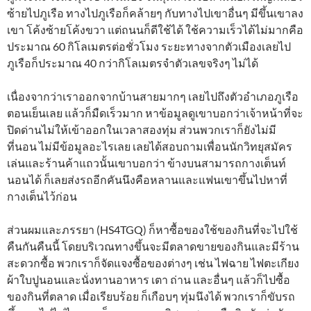
ซ้ายไปภูเรือ ทางไปภูเรือก็คล้ายๆ กับทางไปเขาอื่นๆ มีขึ้นเขาลง
เขา โค้งซ้ายโค้งขวา แต่ถนนก็ดีใช้ได้ ใช้ความเร็วได้ไม่มากคือ
ประมาณ 60 กิโลเมตรต่อชั่วโมง ระยะทางจากตัวเมืองเลยไป
ภูเรือก็ประมาณ 40 กว่ากิโลเมตรจำตัวเลขจริงๆ ไม่ได้
เนื่องจากว่าเราออกจากบ้านสายมากๆ เลยไปถึงตัวอำเภอภูเรือ
ตอนเย็นเลย แล้วก็มืดเร็วมาก หาข้อมูลดูเขาบอกว่าเจ้าหน้าที่จะ
ปิดด่านไม่ให้เข้าออกในเวลาสองทุ่ม ส่วนพวกเราก็ยังไม่มี
ที่นอน ไม่มีข้อมูลอะไรเลย เลยได้สอบถามเพื่อนนักวิทยุสมัคร
เล่นและร้านค้าแถวนั้นเขาบอกว่า ข้างบนสามารถกางเต็นท์
นอนได้ ก็เลยส่งรถอีกคันนึงคือหลานและแฟนเขาขึ้นไปหาที่
กางเต็นไว้ก่อน
ส่วนผมและภรรยา (HS4TGQ) ก็หาซื้อของใช้ของกินที่จะไปใช้
คืนกันคืนนี้ โดยบริเวณทางขึ้นจะมีตลาดขายของกินและมีร้าน
สะดวกซื้อ พวกเราก็จัดแจงซื้อของต่างๆ เช่น ไฟฉาย ไฟตะเกียง
ผ้าใบปูนอนและนั่งทานอาหาร เตา ถ่าน และอื่นๆ แล้วก็ไปซื้อ
ของกินที่ตลาด เมื่อเรียบร้อย ก็เกือบๆ ทุ่มนึงได้ พวกเราก็ขับรถ