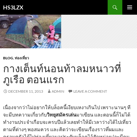
Skip
Search
HS3LZX
to
PRIMAR
content
MENU
BLOG
,
ท่องเที่ยว
กางเต็นท์นอนท้าลมหนาวที่
ภูเรือ ตอนแรก
DECEMBER 11, 2013
ADMIN
LEAVE A COMMENT
เนื่องจากว่าไม่อยากให้บล็อคนี้เงียบเหงาเกินไป เพราะนานๆ ที
จะมีบทความเกี่ยวกับ
วิทยุสมัครเล่น
มาเขียน และตอนนี้ก็ไม่ได้
ทำงานประจำเกือบจะครบปีแล้วเลยทำให้มีเวลาว่างได้ไปเที่ยว
ตามที่ต่างๆ พอสมควร และคิดว่าจะเขียนเรื่องราวที่ผมและ
ครอบครัวได้ไปท่องเที่ยวมาประดับบล็อคไว้สักหน่อย (จะมีคน