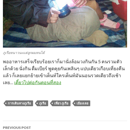
ภูเรือหนาวนะแต่ลูกผมทนได้
พออาหารเสร็จเรียบร้อยเราก็มานั่งล้อมวงกินกัน 5 คนรวมตัว
เล็กด้วย นั่งกิน ดื่มเบียร์ พูดคุยกันเพลินๆ แปบเดียวเกือบเที่ยงคืน
แล้ว ก็เลยแยกย้ายเข้าเต็นท์ใครเต็นท์มันนอนรวดเดียวถึงเช้า
เลย…
เดี๋ยวไปต่อกันตอนที่สอง
การเดินทางภูเรือ
ภูเรือ
เที่ยว ภูเรือ
เมืองเลย
Post
PREVIOUS POST