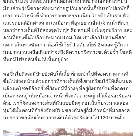
ขึ้นเขาไปไม่ไกลจะเห็นลานดอกคริสมาสขวามือคิดกันว่ามัน
มืดแล้วพรุ่งนี้ขาลงค่อยมาถ่ายรูปกัน จากนั้นก็ขับรถไปสักพักก็
เจอด่านเจ้าหน้าที่ ทำการจ่ายค่าธรรมเนียมโดยคิดเป็นรายหัว
และรถยนต์อีกต่างหาก (เหมือนๆ ที่อุทธยานอื่น) เจ้าหน้าที่เขา
บอกว่ากางเต็นท์ได้สองจุดใหญ่ๆ คือ ลานที่ 1 เป็นจุดบริการ และ
ลานที่สองขึ้นไปอีกประมาณ 8 กม. โดยเราเลือกไปลานที่สอง
แต่ว่าเส้นทางชันมาก ต้องใช้เกียร์ 1 สลับ เกียร์ 2 ตลอด รู้สึกว่า
มันยาวนานเหลือเกินกว่าจะถึงคิดว่ามาผิดทางซะด้วยซ้ำ โชคดี
ที่พอมีไฟรถคันอื่นให้เห็นอยู่บ้าง
พอขึ้นไปถึงจะมีป้ายบังคับให้เลี้ยวซ้ายเข้าไปที่จอดรถ หลานที่
ขึ้นไปล่วงหน้าแล้วบอกว่าที่กางเต็นท์ที่เขาเตรียมไว้ให้เต็มหมด
แล้ว แต่โชคดีอีกครั้งที่ยังพอมีที่ว่างๆ ที่อยู่ฝั่งตรงข้ามที่จอดรถ
เป็นลานหญ้าที่เหมือนเจ้าหน้าที่จะตัดถางหญ้าไว้เผื่อรองรับคน
ด้วย เราก็จัดแจงกางเต็นท์กันแบบมืดๆ ตอนนั้นก็ประมาณสอง
ทุ่มได้มั้ง ตอนที่กำลังจัดเตรียมของกันอยู่ก็มีเจ้าหน้าที่มาสองค
นบอกว่าขอเก็บเงินค่ากางเต็นท์ด้วยครับจ่ายไป 120 บาทมั้ง