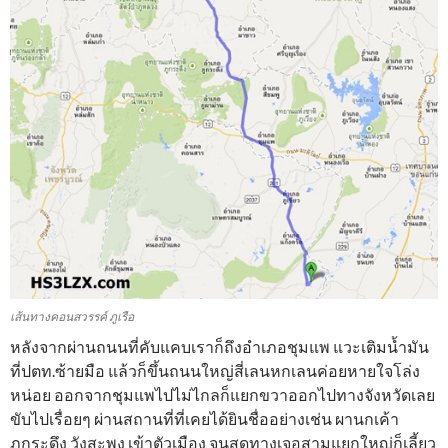
เส้นทางคอนสวรรค์ ภูเรือ
หลังจากผ่านถนนที่คับแคบเราก็ถึงอำเภอชุมแพ แวะเติมน้ำมัน
ที่ปตท.ซ้ายมือ แล้วก็ขึ้นถนนใหญ่สี่เลนหกเลนค่อยหายใจโล่ง
หน่อย ออกจากชุมแพไปไม่ไกลก็แยกขวาออกไปทางจังหวัดเลย
ขับไปเรื่อยๆ ผ่านสถานที่ที่เคยได้ยินชื่ออย่างเช่น ผานกเค้า
ภูกระดึง วังสะพุง เข้าตัวเมือง จนสุดทางเจอสามแยกใหญ่ก็เลี้ยว