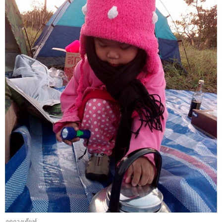
จุดกางเต็นท์