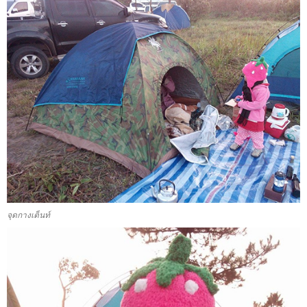
จุดกางเต็นท์