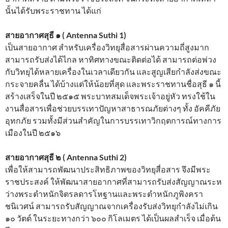
นั้นได้รับพระราชทาน ได้แก่
สายอากาศสุธี ๑ ( Antenna Suthi 1)
เป็นสายอากาศ สำหรับเครื่องวิทยุสื่อสารผ่านความถี่สูงม
­าก
สามารถรับส่งได้ไกล หาทิศทางขณะติดต่อได้ สามารถต่อพ่วง
กับวิทยุได้หลายเครื่องในเวล
­าเดียวกัน และสูญเสียกำลังส่งขณะ
กระจายคลื่น ได้บ้างแต่ให้น้อยที่สุด และพระราชทานชื่อสุธี ๑ นี้
สร้างเสร็จในปี ๒๕๑๕ พระบาทสมเด็จพระเจ้าอยู่หัว ทรงใช้ใน
งานสื่อสารเพื่อช่วยบรรเทาปัญหาสา
­ธารณภัยต่างๆ ทั้ง อัคคีภัย
อุทกภัย รวมทั้งมีส่วนสำคัญในการบรรเทาวิกฤตการณ์ท
­างการ
เมืองในปี ๒๕๑๖
สายอากาศสุธี ๒ ( Antenna Suthi 2)
เพื่อให้สามารถพัฒนาประสิทธิภาพของวิทยุสื
­่อสาร จึงมีพระ
ราชประสงค์ ให้พัฒนาสายอากาศที่สามารถรับส่งสัญญาณระห
­ว่างพระตำหนักจิตรลดารโหฐานและพระตำหนักภู
­พิงครา
ชนิเวศน์ สามารถรับสัญญาณจากเครื่องรับส่งวิทยุกำลั
­งไม่เกิน
๑๐ วัตต์ ในระยะทางกว่า ๖๐๐ กิโลเมตร ได้เป็นผลสำเร็จ เมื่อต้น