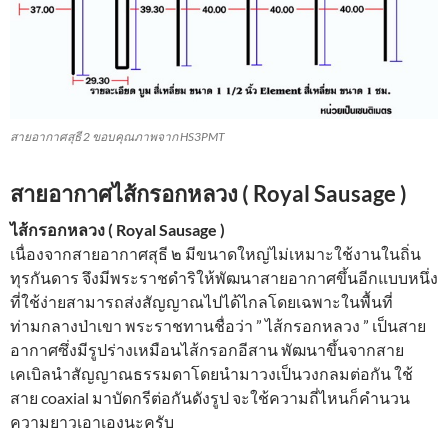
สายอากาศสุธี 2 ขอบคุณภาพจาก HS3PMT
สายอากาศไส้กรอกหลวง ( Royal Sausage )
ไส้กรอกหลวง ( Royal Sausage )
เนื่องจากสายอากาศสุธี ๒ มีขนาดใหญ่ไม่เหมาะใช้งานในถิ่น
ทุรกันดาร จึงมีพระราชดำริให้พัฒนาสายอากาศขึ้นอีกแบ
­บหนึ่ง
ที่ใช้ง่ายสามารถส่งสัญญาณไปได้ไกลโดยเฉพา
­ะในพื้นที่
ท่ามกลางป่าเขา พระราชทานชื่อว่า ” ไส้กรอกหลวง ” เป็นสาย
อากาศซึ่งมีรูปร่างเหมือนไส้กรอกอี
­สาน พัฒนาขึ้นจากสาย
เคเบิลนำสัญญาณธรรมดาโดยนำ
­มาวงเป็นวงกลมต่อกัน ใช้
สาย coaxial มาบัดกรีต่อกันดังรูป จะใช้ความถี่ไหนก็คำนวน
ความยาวเอาเองนะครับ