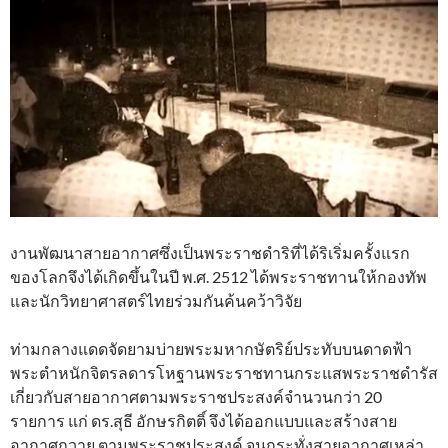
งานพัฒนาสายอากาศซึ่งเป็นพระราชดำริที่ได้ริเริ่มครั้งแรก
ของโลกจึงได้เกิดขึ้นในปี พ.ศ. 2512 ได้พระราชทานให้กองทัพ
และนักวิทยาศาสตร์ไทยร่วมกันค้นคว้าวิจัย
ท่ามกลางแดดจัดยามบ่ายพระมหากษัตริย์ประทับบนดาดฟ้า
พระตําหนักจิตรลดารโหฐานพระราชทานกระแสพระราชดำรัส
เกี่ยวกับสายอากาศตามพระราชประสงค์จำนวนกว่า 20
รายการ แก่ ดร.สุธี อักษรกิตติ์ จึงได้ออกแบบและสร้างสาย
อากาศถวาย ตามพระราชประสงค์ จนกระทั่งสายอากาศเหล่า