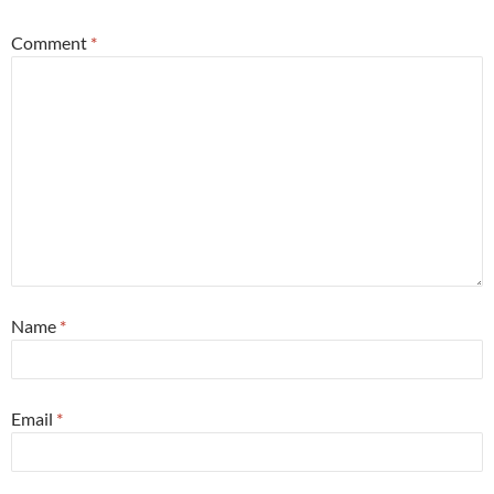
Comment
*
Name
*
Email
*