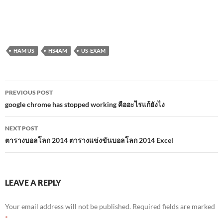
HAM US
HS4AM
US-EXAM
Post
PREVIOUS POST
navigation
google chrome has stopped working คืออะไรแก้ยังไง
NEXT POST
ตารางบอลโลก 2014 ตารางแข่งขันบอลโลก 2014 Excel
LEAVE A REPLY
Your email address will not be published.
Required fields are marked
*