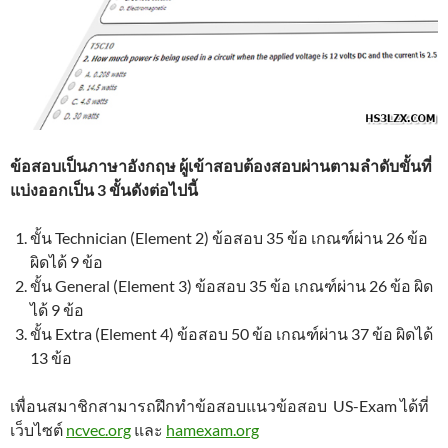
ข้อสอบเป็นภาษาอังกฤษ ผู้เข้าสอบต้องสอบผ่านตามลำดับขั้นที่
แบ่งออกเป็น 3 ขั้นดังต่อไปนี้
ขั้น Technician (Element 2) ข้อสอบ 35 ข้อ เกณฑ์ผ่าน 26 ข้อ
ผิดได้ 9 ข้อ
ขั้น General (Element 3) ข้อสอบ 35 ข้อ เกณฑ์ผ่าน 26 ข้อ ผิด
ได้ 9 ข้อ
ขั้น Extra (Element 4) ข้อสอบ 50 ข้อ เกณฑ์ผ่าน 37 ข้อ ผิดได้
13 ข้อ
เพื่อนสมาชิกสามารถฝึกทำข้อสอบแนวข้อสอบ US-Exam ได้ที่
เว็บไซต์
ncvec.org
และ
hamexam.org