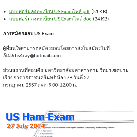
แบบฟอร์มลงทะเบียน US Examไฟล์ pdf
(51 KB)
แบบฟอร์มลงทะเบียน US Exam ไฟล์ doc
(34 KB)
การสมัครสอบ US Exam
ผู้ที่สนใจสามารถ
สมัครสอบโดยการส่งใบสมัครไปที่
อีเมล
hs4ray@hotmail.com
ส่วนสถานที่สอบคือ มหาวิทยาลัยมหาสารคาม วิทยาเขตขาม
เรียง อาคารราชนครินทร์ ห้อง 7B วันที่ 27
กรกฎาคม 2557 เวลา
9.00-12.00
น.